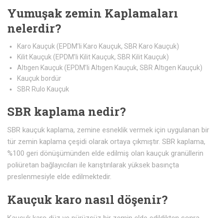
Yumuşak zemin Kaplamaları
nelerdir?
Karo Kauçuk (EPDM’li Karo Kauçuk, SBR Karo Kauçuk)
Kilit Kauçuk (EPDM’li Kilit Kauçuk, SBR Kilit Kauçuk)
Altıgen Kauçuk (EPDM’li Altıgen Kauçuk, SBR Altıgen Kauçuk)
Kauçuk bordür
SBR Rulo Kauçuk
SBR kaplama nedir?
SBR kauçuk kaplama, zemine esneklik vermek için uygulanan bir
tür zemin kaplama çeşidi olarak ortaya çıkmıştır. SBR kaplama,
%100 geri dönüşümünden elde edilmiş olan kauçuk granüllerin
poliüretan bağlayıcıları ile karıştırılarak yüksek basınçta
preslenmesiyle elde edilmektedir.
Kauçuk karo nasıl döşenir?
Kauçuk karo düz ve pürüzsüz bir zemin elde edildikten sonra