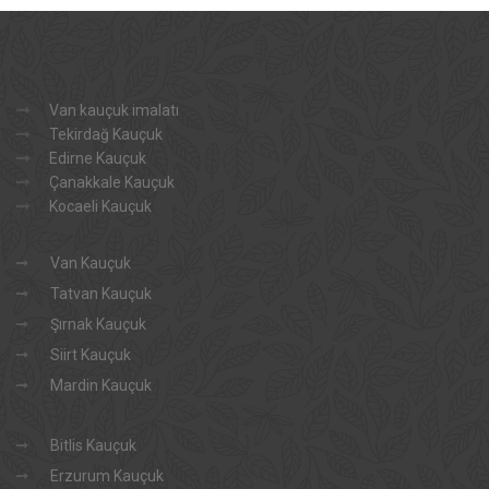
Van kauçuk imalatı
Tekirdağ Kauçuk
Edirne Kauçuk
Çanakkale Kauçuk
Kocaeli Kauçuk
Van Kauçuk
Tatvan Kauçuk
Şırnak Kauçuk
Siirt Kauçuk
Mardin Kauçuk
Bitlis Kauçuk
Erzurum Kauçuk