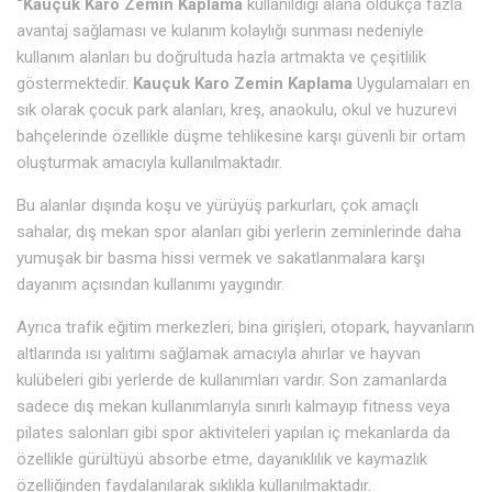
“Kauçuk Karo Zemin Kaplama
kullanıldığı alana oldukça fazla
avantaj sağlaması ve kulanım kolaylığı sunması nedeniyle
kullanım alanları bu doğrultuda hazla artmakta ve çeşitlilik
göstermektedir.
Kauçuk Karo Zemin Kaplama
Uygulamaları en
sık olarak çocuk park alanları, kreş, anaokulu, okul ve huzurevi
bahçelerinde özellikle düşme tehlikesine karşı güvenli bir ortam
oluşturmak amacıyla kullanılmaktadır.
Bu alanlar dışında koşu ve yürüyüş parkurları, çok amaçlı
sahalar, dış mekan spor alanları gibi yerlerin zeminlerinde daha
yumuşak bir basma hissi vermek ve sakatlanmalara karşı
dayanım açısından kullanımı yaygındır.
Ayrıca trafik eğitim merkezleri, bina girişleri, otopark, hayvanların
altlarında ısı yalıtımı sağlamak amacıyla ahırlar ve hayvan
kulübeleri gibi yerlerde de kullanımları vardır. Son zamanlarda
sadece dış mekan kullanımlarıyla sınırlı kalmayıp fitness veya
pilates salonları gibi spor aktiviteleri yapılan iç mekanlarda da
özellikle gürültüyü absorbe etme, dayanıklılık ve kaymazlık
özelliğinden faydalanılarak sıklıkla kullanılmaktadır.