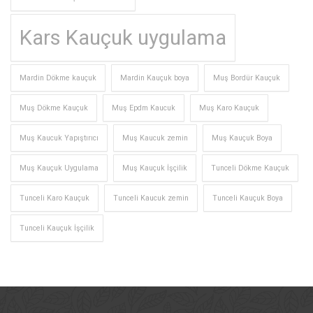
Kars Kauçuk uygulama
Mardin Dökme kauçuk
Mardin Kauçuk boya
Muş Bordür Kauçuk
Muş Dökme Kauçuk
Muş Epdm Kaucuk
Muş Karo Kauçuk
Muş Kaucuk Yapıştırıcı
Muş Kaucuk zemin
Muş Kauçuk Boya
Muş Kauçuk Uygulama
Muş Kauçuk İşçilik
Tunceli Dökme Kauçuk
Tunceli Karo Kauçuk
Tunceli Kaucuk zemin
Tunceli Kauçuk Boya
Tunceli Kauçuk İşçilik