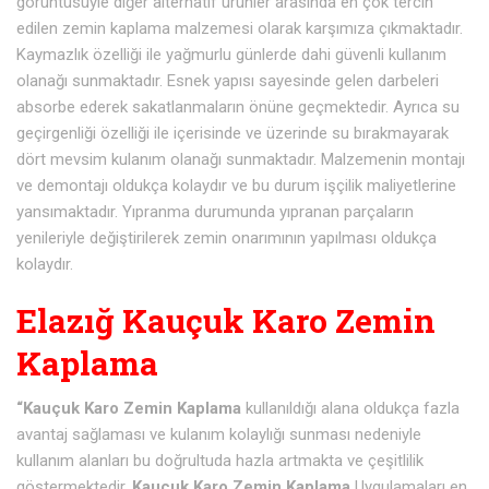
görüntüsüyle diğer alternatif ürünler arasında en çok tercih
edilen zemin kaplama malzemesi olarak karşımıza çıkmaktadır.
Kaymazlık özelliği ile yağmurlu günlerde dahi güvenli kullanım
olanağı sunmaktadır. Esnek yapısı sayesinde gelen darbeleri
absorbe ederek sakatlanmaların önüne geçmektedir. Ayrıca su
geçirgenliği özelliği ile içerisinde ve üzerinde su bırakmayarak
dört mevsim kulanım olanağı sunmaktadır. Malzemenin montajı
ve demontajı oldukça kolaydır ve bu durum işçilik maliyetlerine
yansımaktadır. Yıpranma durumunda yıpranan parçaların
yenileriyle değiştirilerek zemin onarımının yapılması oldukça
kolaydır.
Elazığ Kauçuk Karo Zemin
Kaplama
“Kauçuk Karo Zemin Kaplama
kullanıldığı alana oldukça fazla
avantaj sağlaması ve kulanım kolaylığı sunması nedeniyle
kullanım alanları bu doğrultuda hazla artmakta ve çeşitlilik
göstermektedir.
Kauçuk Karo Zemin Kaplama
Uygulamaları en