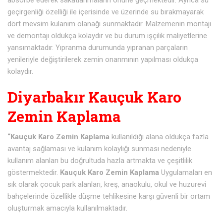
absorbe ederek sakatlanmaların önüne geçmektedir. Ayrıca su
geçirgenliği özelliği ile içerisinde ve üzerinde su bırakmayarak
dört mevsim kulanım olanağı sunmaktadır. Malzemenin montajı
ve demontajı oldukça kolaydır ve bu durum işçilik maliyetlerine
yansımaktadır. Yıpranma durumunda yıpranan parçaların
yenileriyle değiştirilerek zemin onarımının yapılması oldukça
kolaydır.
Diyarbakır Kauçuk Karo
Zemin Kaplama
“Kauçuk Karo Zemin Kaplama
kullanıldığı alana oldukça fazla
avantaj sağlaması ve kulanım kolaylığı sunması nedeniyle
kullanım alanları bu doğrultuda hazla artmakta ve çeşitlilik
göstermektedir.
Kauçuk Karo Zemin Kaplama
Uygulamaları en
sık olarak çocuk park alanları, kreş, anaokulu, okul ve huzurevi
bahçelerinde özellikle düşme tehlikesine karşı güvenli bir ortam
oluşturmak amacıyla kullanılmaktadır.