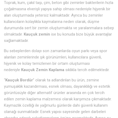
Toprak, kum, çakıl taşı, çim, beton gibi zeminler bakterilerin hızla
çoğalmasına elverişli yapıya sahip olması nedeniyle hijyenik bir
alan oluşturmada yetersiz kalmaktadır. Ayrıca bu zeminler
kullanıcıların kolaylıkla kaymalarına neden olarak, düşme
durumunda sert bir zemin oluşturmakta ve yaralanmalara sebep
olmaktadır.
Kauçuk zemin
ise bu konuda bize büyük avantajlar
sağlamaktadır.
Bu sebeplerden dolayı son zamanlarda oyun parkı veya spor
alanları zeminlerinde şık görünümleri, kullanıcılara güvenli,
hijyenik ve kolay temizlenen bir ortam oluşturması
nedeniyle
Kauçuk Zemin Kaplama
sıklıkla tercih edilmektedir.
“
Kauçuk Bordür
” olarak ta adlandırılan bu ürün, zemine
yumuşaklık kazandırması, esnek olması, dayanıklılığı ve estetik
görüntüsüyle diğer alternatif ürünler arasında en çok tercih
edilen zemin kaplama malzemesi olarak karşımıza çıkmaktadır.
Kaymazlık özelliği ile yağmurlu günlerde dahi güvenli kullanım
olanağı sunmaktadır. Esnek yapısı sayesinde gelen darbeleri