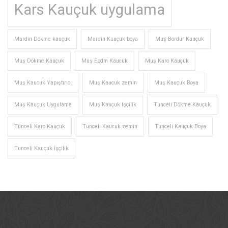
Kars Kauçuk uygulama
Mardin Dökme kauçuk
Mardin Kauçuk boya
Muş Bordür Kauçuk
Muş Dökme Kauçuk
Muş Epdm Kaucuk
Muş Karo Kauçuk
Muş Kaucuk Yapıştırıcı
Muş Kaucuk zemin
Muş Kauçuk Boya
Muş Kauçuk Uygulama
Muş Kauçuk İşçilik
Tunceli Dökme Kauçuk
Tunceli Karo Kauçuk
Tunceli Kaucuk zemin
Tunceli Kauçuk Boya
Tunceli Kauçuk İşçilik