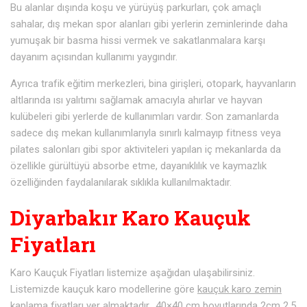
Bu alanlar dışında koşu ve yürüyüş parkurları, çok amaçlı
sahalar, dış mekan spor alanları gibi yerlerin zeminlerinde daha
yumuşak bir basma hissi vermek ve sakatlanmalara karşı
dayanım açısından kullanımı yaygındır.
Ayrıca trafik eğitim merkezleri, bina girişleri, otopark, hayvanların
altlarında ısı yalıtımı sağlamak amacıyla ahırlar ve hayvan
kulübeleri gibi yerlerde de kullanımları vardır. Son zamanlarda
sadece dış mekan kullanımlarıyla sınırlı kalmayıp fitness veya
pilates salonları gibi spor aktiviteleri yapılan iç mekanlarda da
özellikle gürültüyü absorbe etme, dayanıklılık ve kaymazlık
özelliğinden faydalanılarak sıklıkla kullanılmaktadır.
Diyarbakır Karo Kauçuk
Fiyatları
Karo Kauçuk Fiyatları listemize aşağıdan ulaşabilirsiniz.
Listemizde kauçuk karo modellerine göre
kauçuk karo zemin
kaplama fiyatları
yer almaktadır.. 40×40 cm boyutlarında 2cm 2,5