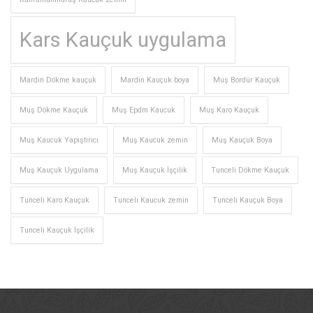
Kars Kauçuk uygulama
Mardin Dökme kauçuk
Mardin Kauçuk boya
Muş Bordür Kauçuk
Muş Dökme Kauçuk
Muş Epdm Kaucuk
Muş Karo Kauçuk
Muş Kaucuk Yapıştırıcı
Muş Kaucuk zemin
Muş Kauçuk Boya
Muş Kauçuk Uygulama
Muş Kauçuk İşçilik
Tunceli Dökme Kauçuk
Tunceli Karo Kauçuk
Tunceli Kaucuk zemin
Tunceli Kauçuk Boya
Tunceli Kauçuk İşçilik