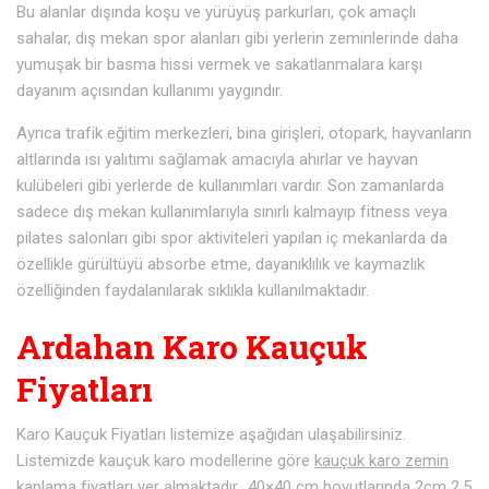
Bu alanlar dışında koşu ve yürüyüş parkurları, çok amaçlı
sahalar, dış mekan spor alanları gibi yerlerin zeminlerinde daha
yumuşak bir basma hissi vermek ve sakatlanmalara karşı
dayanım açısından kullanımı yaygındır.
Ayrıca trafik eğitim merkezleri, bina girişleri, otopark, hayvanların
altlarında ısı yalıtımı sağlamak amacıyla ahırlar ve hayvan
kulübeleri gibi yerlerde de kullanımları vardır. Son zamanlarda
sadece dış mekan kullanımlarıyla sınırlı kalmayıp fitness veya
pilates salonları gibi spor aktiviteleri yapılan iç mekanlarda da
özellikle gürültüyü absorbe etme, dayanıklılık ve kaymazlık
özelliğinden faydalanılarak sıklıkla kullanılmaktadır.
Ardahan Karo Kauçuk
Fiyatları
Karo Kauçuk Fiyatları listemize aşağıdan ulaşabilirsiniz.
Listemizde kauçuk karo modellerine göre
kauçuk karo zemin
kaplama fiyatları
yer almaktadır.. 40×40 cm boyutlarında 2cm 2,5