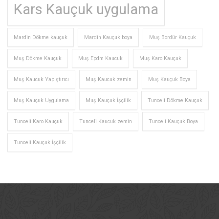
Kars Kauçuk uygulama
Mardin Dökme kauçuk
Mardin Kauçuk boya
Muş Bordür Kauçuk
Muş Dökme Kauçuk
Muş Epdm Kaucuk
Muş Karo Kauçuk
Muş Kaucuk Yapıştırıcı
Muş Kaucuk zemin
Muş Kauçuk Boya
Muş Kauçuk Uygulama
Muş Kauçuk İşçilik
Tunceli Dökme Kauçuk
Tunceli Karo Kauçuk
Tunceli Kaucuk zemin
Tunceli Kauçuk Boya
Tunceli Kauçuk İşçilik