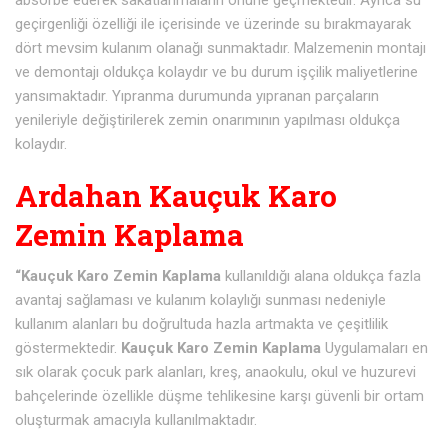
absorbe ederek sakatlanmaların önüne geçmektedir. Ayrıca su
geçirgenliği özelliği ile içerisinde ve üzerinde su bırakmayarak
dört mevsim kulanım olanağı sunmaktadır. Malzemenin montajı
ve demontajı oldukça kolaydır ve bu durum işçilik maliyetlerine
yansımaktadır. Yıpranma durumunda yıpranan parçaların
yenileriyle değiştirilerek zemin onarımının yapılması oldukça
kolaydır.
Ardahan Kauçuk Karo
Zemin Kaplama
“Kauçuk Karo Zemin Kaplama
kullanıldığı alana oldukça fazla
avantaj sağlaması ve kulanım kolaylığı sunması nedeniyle
kullanım alanları bu doğrultuda hazla artmakta ve çeşitlilik
göstermektedir.
Kauçuk Karo Zemin Kaplama
Uygulamaları en
sık olarak çocuk park alanları, kreş, anaokulu, okul ve huzurevi
bahçelerinde özellikle düşme tehlikesine karşı güvenli bir ortam
oluşturmak amacıyla kullanılmaktadır.