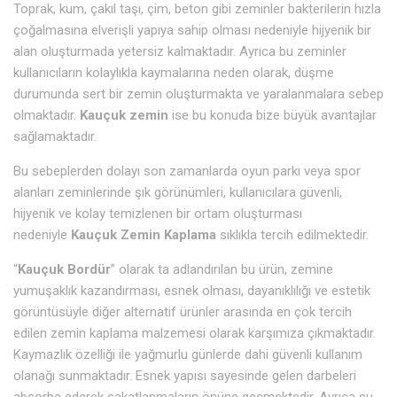
Toprak, kum, çakıl taşı, çim, beton gibi zeminler bakterilerin hızla
çoğalmasına elverişli yapıya sahip olması nedeniyle hijyenik bir
alan oluşturmada yetersiz kalmaktadır. Ayrıca bu zeminler
kullanıcıların kolaylıkla kaymalarına neden olarak, düşme
durumunda sert bir zemin oluşturmakta ve yaralanmalara sebep
olmaktadır.
Kauçuk zemin
ise bu konuda bize büyük avantajlar
sağlamaktadır.
Bu sebeplerden dolayı son zamanlarda oyun parkı veya spor
alanları zeminlerinde şık görünümleri, kullanıcılara güvenli,
hijyenik ve kolay temizlenen bir ortam oluşturması
nedeniyle
Kauçuk Zemin Kaplama
sıklıkla tercih edilmektedir.
“
Kauçuk Bordür
” olarak ta adlandırılan bu ürün, zemine
yumuşaklık kazandırması, esnek olması, dayanıklılığı ve estetik
görüntüsüyle diğer alternatif ürünler arasında en çok tercih
edilen zemin kaplama malzemesi olarak karşımıza çıkmaktadır.
Kaymazlık özelliği ile yağmurlu günlerde dahi güvenli kullanım
olanağı sunmaktadır. Esnek yapısı sayesinde gelen darbeleri